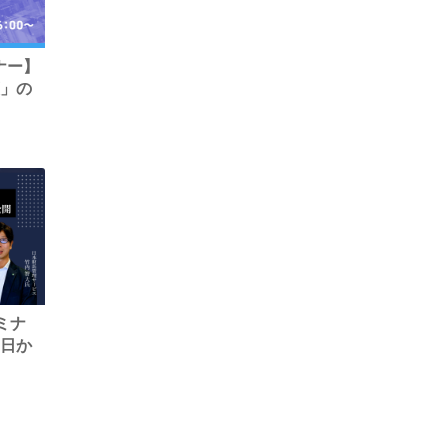
ビナー】
」の
セミナ
日か