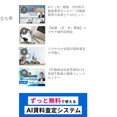
4/11（木）開催 2019年不
動産業界セミナー
「不動産
業界の未来と3つのヒント」
お立ち寄
【毎週 （月・木）開催】ス
マサテ操作説明会
スマサテが全国AI賃料査定
が可能に
【不動産会社経営者向け】
賃貸不動産の最新トレンド
セミナー