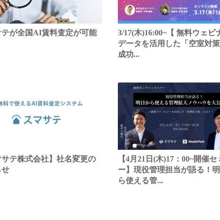
サテが全国AI賃料査定が可能
3/17(木)16:00~【 無料ウェ
データを活用した「空室対策
成功...
マサテ株式会社】社名変更の
【4月21日(木)17：00~開催
らせ
ー】現役管理担当が語る！明
ら使える管...