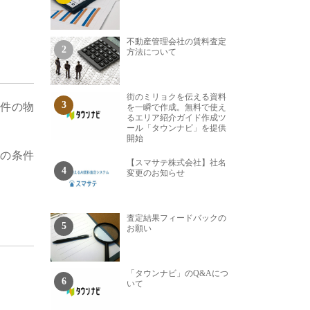
不動産管理会社の賃料査定
方法について
街のミリョクを伝える資料
条件の物
を一瞬で作成。無料で使え
るエリア紹介ガイド作成ツ
ール「タウンナビ」を提供
開始
件の条件
【スマサテ株式会社】社名
変更のお知らせ
査定結果フィードバックの
お願い
「タウンナビ」のQ&Aにつ
いて